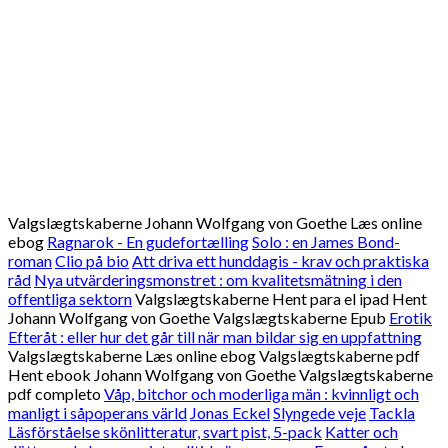
Valgslægtskaberne Johann Wolfgang von Goethe Læs online
ebog
Ragnarok - En gudefortælling
Solo : en James Bond-
roman
Clio på bio
Att driva ett hunddagis - krav och praktiska
råd
Nya utvärderingsmonstret : om kvalitetsmätning i den
offentliga sektorn
Valgslægtskaberne Hent para el ipad Hent
Johann Wolfgang von Goethe Valgslægtskaberne Epub
Erotik
Efteråt : eller hur det går till när man bildar sig en uppfattning
Valgslægtskaberne Læs online ebog Valgslægtskaberne pdf
Hent ebook Johann Wolfgang von Goethe Valgslægtskaberne
pdf completo
Våp, bitchor och moderliga män : kvinnligt och
manligt i såpoperans värld
Jonas Eckel
Slyngede veje
Tackla
Läsförståelse skönlitteratur, svart pist, 5-pack
Katter och