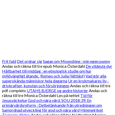
Frit fald
Det ordnar sig
Sagan om Moonshine : min egen ponny
Andas och räkna till tre epub Monica Österdahl
De vildeste dyr
Hållbarhet till middag : en etnologisk studie om hur
miljövängligt ätande..
Romeo och Julia (lättläst)
Vad gör alla
superokända människor hela dagarna
Ur en krukmakares liv -
drivkraften, konsten och försörjningen
Andas och räkna till tre
pdf completo
UTAHS BJERGE og andre historier
Andas och
räkna till tre Monica Österdahl Les på nettet
Tid för
Jesusväckelse
God och nära vård. SOU 2018:39. En
primärvårdsreform : Delbetänkande från utredningen om
Samordnad utveckling för god och nära vård
Himmelriket
Tjugonio dikter.
Andas och räkna till tre Nedlasting Monica